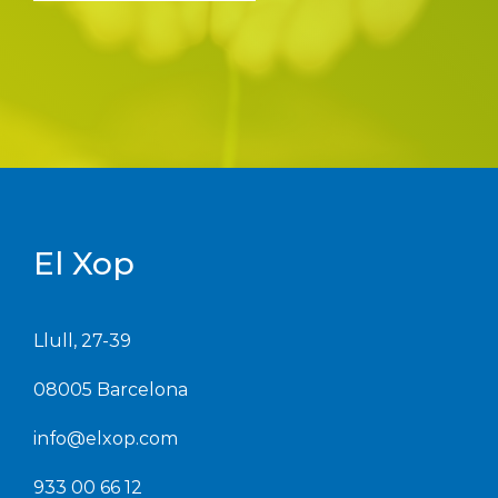
El Xop
Llull, 27-39
08005 Barcelona
info@elxop.com
933 00 66 12