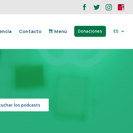
Facebook
Twitter
Instagr
ONA
XOP
encia
Contacto
Menú
ES
Donaciones
cuchar los podcasts