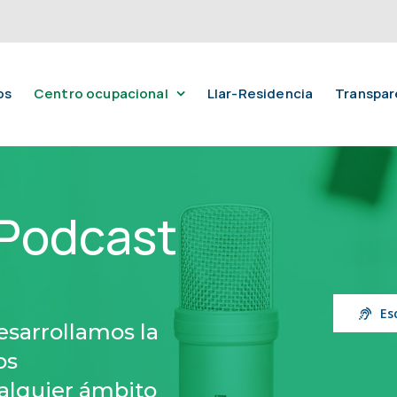
os
Centro ocupacional
Llar-Residencia
Transpar
 Podcast
Es
esarrollamos la
os
alquier ámbito