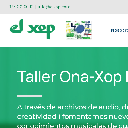
Skip
933 00 66 12
|
info@elxop.com
to
content
Nosotr
Taller Ona-Xop
A través de archivos de audio, d
creatividad i fomentamos nuev
conocimientos musicales de cu