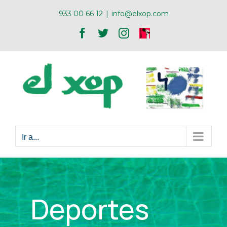
Skip
933 00 66 12
|
info@elxop.com
to
Facebook
Twitter
Instagram
ONA
content
XOP
Ir a...
Deportes