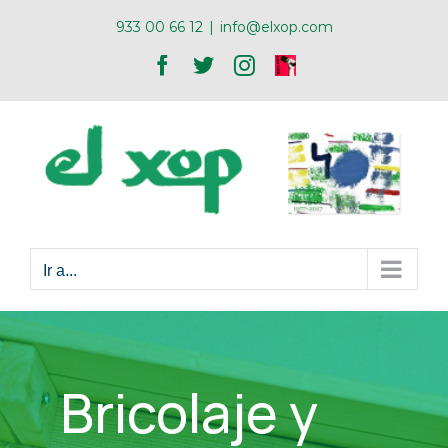
Skip
933 00 66 12
|
info@elxop.com
to
Facebook
Twitter
Instagram
ONA
content
XOP
Ir a...
Bricolaje y