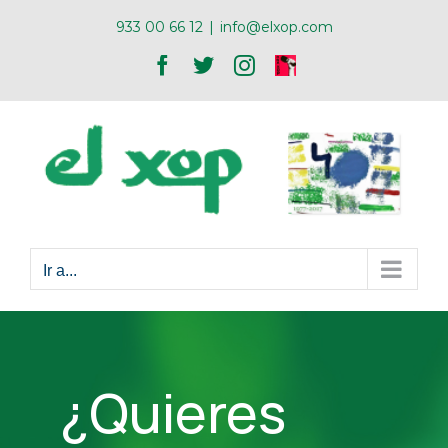
Skip
933 00 66 12
|
info@elxop.com
to
Facebook
Twitter
Instagram
ONA
content
XOP
Ir a...
¿Quieres