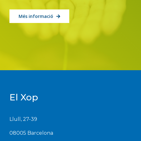
Més informació
El Xop
Llull, 27-39
08005 Barcelona