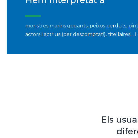
Hem interpretat a
monstres marins gegants, peixos perduts, pint
actors i actrius (per descomptat!), titellaire
Els usua
difer