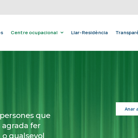
es
Centre ocupacional
Llar-Residència
Transpar
Anar a
n persones que
 agrada fer
ca o qualsevol