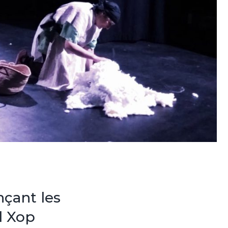
nçant les
El Xop