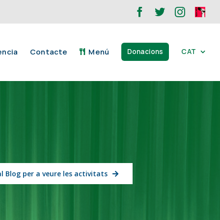
Facebook
Twitter
Instagr
ONA
XOP
ència
Contacte
Menú
CAT
Donacions
l Blog per a veure les activitats