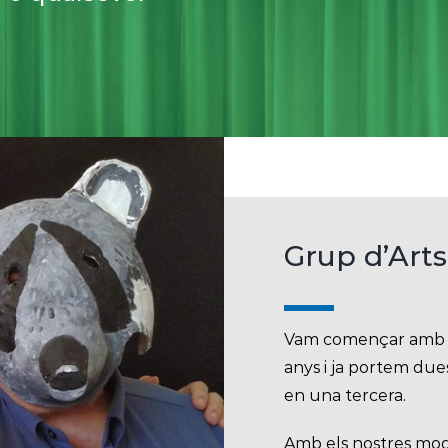
Grup d’Arts
Vam començar amb un
anys i ja portem due
en una tercera.
Amb els nostres mod