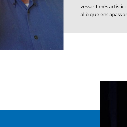
vessant més artístic 
allò que ens apassi