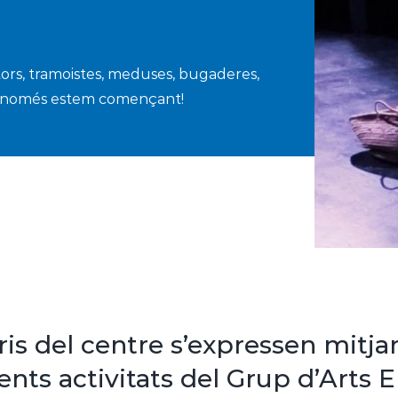
ors, tramoistes, meduses, bugaderes,
s… I només estem començant!
ris del centre s’expressen mitja
ents activitats del Grup d’Arts 