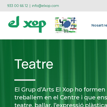
Skip
933 00 66 12
|
info@elxop.com
to
content
Nosaltr
Teatre
El Grup d’Arts El Xop ho forme
treballem en el Centre i que ens
teatre, ballar, l’expressió plàsti