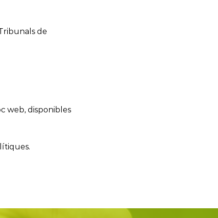
 Tribunals de
oc web, disponibles
lítiques.