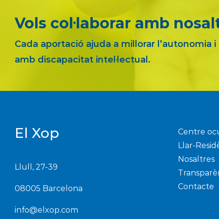
Vols col·laborar amb nosal
Cada aportació ajuda a millorar l’autonomia i
amb discapacitat intel·lectual.
El Xop
Centre oc
Llar-Resid
Nosaltres
Llull, 27-39
Transparè
Contacte
08005 Barcelona
info@elxop.com