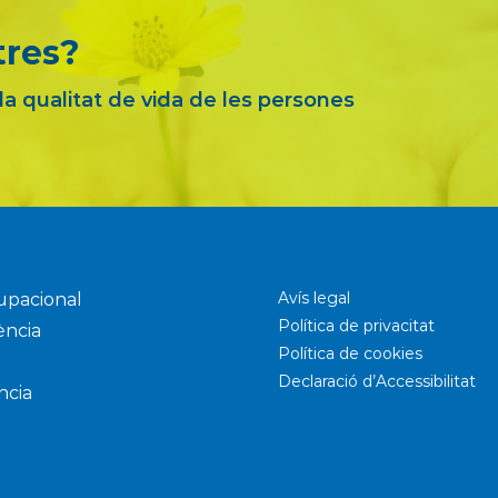
tres?
 la qualitat de vida de les persones
Avís legal
upacional
Política de privacitat
ència
Política de cookies
Declaració d’Accessibilitat
ncia