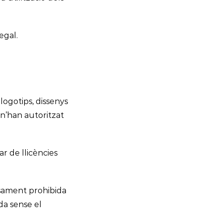
egal.
 logotips, dissenys
 n’han autoritzat
r de llicències
ssament prohibida
da sense el