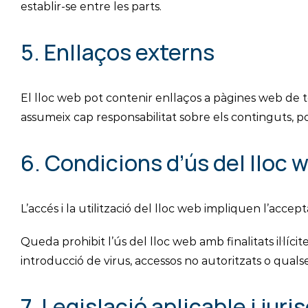
establir-se entre les parts.
5. Enllaços externs
El lloc web pot contenir enllaços a pàgines web de ter
assumeix cap responsabilitat sobre els continguts, po
6. Condicions d’ús del lloc 
L’accés i la utilització del lloc web impliquen l’accep
Queda prohibit l’ús del lloc web amb finalitats il·líci
introducció de virus, accessos no autoritzats o qual
7. Legislació aplicable i juri