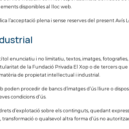
elements disponibles al lloc web.
plica l’acceptació plena i sense reserves del present Avís L
ndustrial
tol enunciatiu i no limitatiu, textos, imatges, fotografies,
itularitat de la Fundació Privada El Xop o de tercers que
atèria de propietat intel·lectual i industrial.
b poden procedir de bancs d’imatges d’ús lliure o disposa
eves condicions d’ús.
de drets d’explotació sobre els continguts, quedant expre
, transformació o qualsevol altra forma d’ús no autoritza