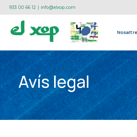
Skip
933 00 66 12
|
info@elxop.com
to
content
Nosaltr
Avís legal