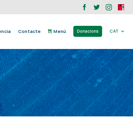
Facebook
Twitter
Instagr
ONA
XOP
ència
Contacte
Menú
CAT
Donacions