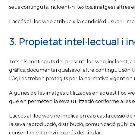
seus continguts, incloent-hi textos, imatges i altres 
L’accés al lloc web atribueix la condició d’usuari i im
3. Propietat intel·lectual i i
Tots els continguts del present lloc web, incloent, a tí
gràfics, documents i qualsevol altre contingut, són t
l’ús, i es troben protegits per la normativa vigent en m
Algunes de les imatges utilitzades en aquest lloc we
que en permeten la seva utilització conforme a les s
L’accés al lloc web no implica en cap cas la cessió 
la seva reproducció, distribució, comunicació pública
consentiment previ i exprés del titular.