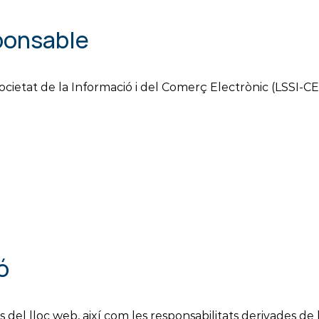
sponsable
cietat de la Informació i del Comerç Electrònic (LSSI-CE)
ó
s del lloc web, així com les responsabilitats derivades de l