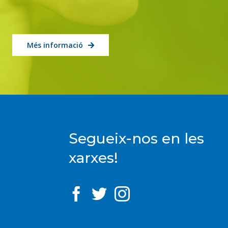
Més informació
Segueix-nos en les
xarxes!