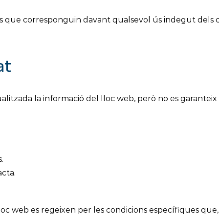
egals que corresponguin davant qualsevol ús indegut dels 
at
litzada la informació del lloc web, però no es garanteix 
.
acta.
.
lloc web es regeixen per les condicions específiques que,