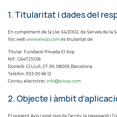
1. Titularitat i dades del re
En compliment de la Llei 34/2002, de Serveis de la So
lloc web
www.elxop.com
és titularitat de:
Titular: Fundació Privada El Xop
NIF: G64721038
Domicili: C/ Llull, 27-39, 08005 Barcelona
Telèfon: 933 00 66 12
Correu electrònic:
info@elxop.com
2. Objecte i àmbit d’aplicaci
El present Avís Legal regula l’accés, la navegació i l’ú